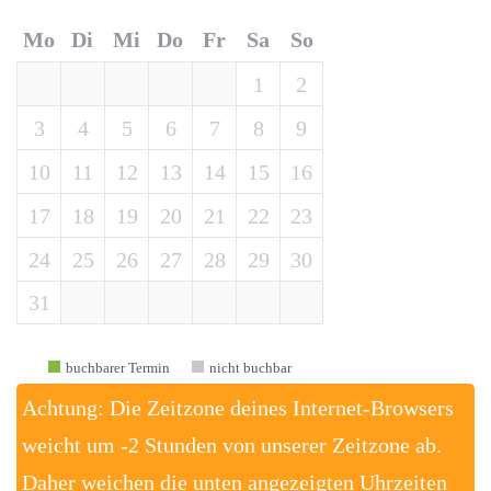
Mo
Di
Mi
Do
Fr
Sa
So
1
2
3
4
5
6
7
8
9
10
11
12
13
14
15
16
17
18
19
20
21
22
23
24
25
26
27
28
29
30
31
buchbarer Termin
nicht buchbar
Achtung: Die Zeitzone deines Internet-Browsers
weicht um -2 Stunden von unserer Zeitzone ab.
Daher weichen die unten angezeigten Uhrzeiten