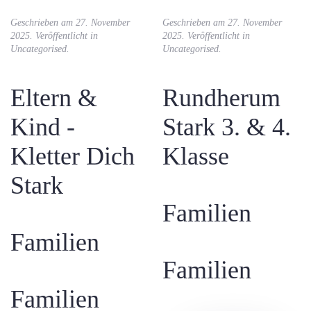
Geschrieben am
27. November
Geschrieben am
27. November
2025
. Veröffentlicht in
2025
. Veröffentlicht in
Uncategorised
.
Uncategorised
.
Eltern &
Rundherum
Kind -
Stark 3. & 4.
Kletter Dich
Klasse
Stark
Familien
Familien
Familien
Familien